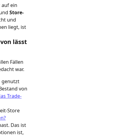
 auf ein 
 und 
Store-
cht und 
 liegt, ist 
von lässt 
llen Fällen 
edacht war.
 genutzt 
 Bestand von 
das Trade-
eit-Store 
en?
ast. Das ist 
ionen ist, 