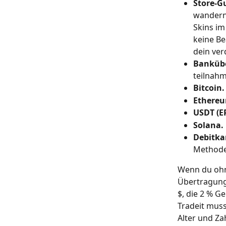
Store-G
wandern 
Skins im
keine Be
dein ver
Banküb
teilnahm
Bitcoin.
Ethereu
USDT (E
Solana.
Debitka
Methode 
Wenn du ohne
Übertragung
$, die 2 % G
Tradeit mus
Alter und Za