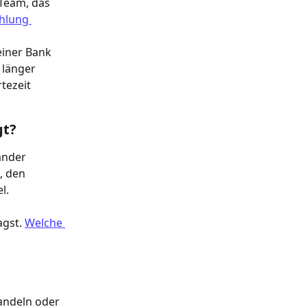
-Team, das 
hlung 
einer Bank 
länger 
tezeit 
gt?
änder 
, den 
l. 
gst. 
Welche 
 
andeln oder 