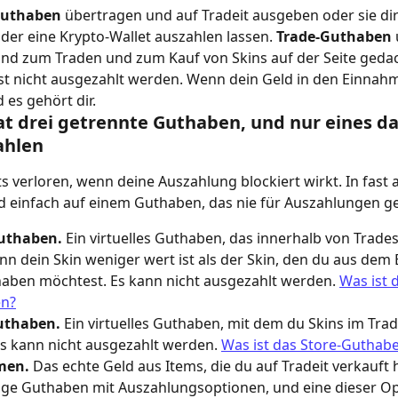
Guthaben
 übertragen und auf Tradeit ausgeben oder sie dir
er eine Krypto-Wallet auszahlen lassen. 
Trade-Guthaben
sind zum Traden und zum Kauf von Skins auf der Seite geda
t nicht ausgezahlt werden. Wenn dein Geld in den Einnahmen
 es gehört dir.
at drei getrennte Guthaben, und nur eines da
ahlen
s verloren, wenn deine Auszahlung blockiert wirkt. In fast a
ld einfach auf einem Guthaben, das nie für Auszahlungen g
uthaben.
 Ein virtuelles Guthaben, das innerhalb von Trades
nn dein Skin weniger wert ist als der Skin, den du aus dem
haben möchtest. Es kann nicht ausgezahlt werden. 
Was ist 
n?
uthaben.
 Ein virtuelles Guthaben, mit dem du Skins im Trad
Es kann nicht ausgezahlt werden. 
Was ist das Store-Guthab
men.
 Das echte Geld aus Items, die du auf Tradeit verkauft h
ige Guthaben mit Auszahlungsoptionen, und eine dieser Opt