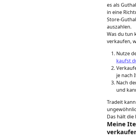
es als Gutha
in eine Ric
Store-Guthab
auszahlen.
Was du tun k
verkaufen, 
Nutze d
kaufst d
Verkaufe
je nach 
Nach der
und kan
Tradeit kann
ungewöhnlich
Das hält die 
Meine Ite
verkaufe