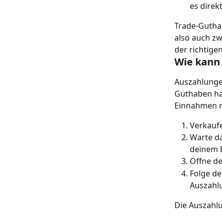
es direk
Trade-Guthab
also auch zw
der richtigen
Wie kann
Auszahlunge
Guthaben has
Einnahmen 
Verkaufe
Warte da
deinem 
Öffne d
Folge de
Auszahl
Die Auszahlu