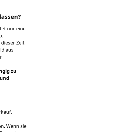
lassen?
tet nur eine 
b.
dieser Zeit 
ld aus 
r 
ngig zu 
 und 
rkauf, 
n. Wenn sie 