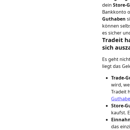
dein 
Store-
Bankkonto od
Guthaben
 
können selbs
es sicher und
Tradeit h
sich ausz
Es geht nicht
liegt das Ge
Trade-G
wird, we
Tradeit 
Guthabe
Store-G
kaufst. 
Einnah
das einz