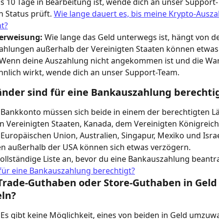
ls 10 Tage in Bearbeitung ist, wende dich an unser Support
 Status prüft. 
Wie lange dauert es, bis meine Krypto-Ausza
t?
erweisung:
 Wie lange das Geld unterwegs ist, hängt von d
ahlungen außerhalb der Vereinigten Staaten können etwas 
 Wenn deine Auszahlung nicht angekommen ist und die War
nlich wirkt, wende dich an unser Support-Team.
nder sind für eine Bankauszahlung berechti
 Bankkonto müssen sich beide in einem der berechtigten L
n Vereinigten Staaten, Kanada, dem Vereinigten Königreich
Europäischen Union, Australien, Singapur, Mexiko und Israe
n außerhalb der USA können sich etwas verzögern.
 vollständige Liste an, bevor du eine Bankauszahlung beantra
für eine Bankauszahlung berechtigt?
Trade-Guthaben oder Store-Guthaben in Geld
ln?
. Es gibt keine Möglichkeit, eines von beiden in Geld umzuw