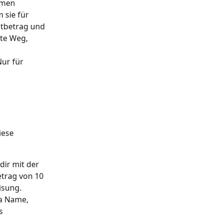
hmen 
 sie für 
stbetrag und 
te Weg, 
ur für 
iese 
ir mit der 
trag von 10 
isung.
a Name, 
s 