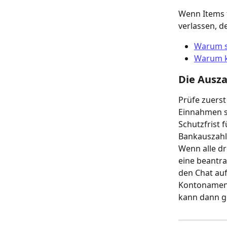
Wenn Items f
verlassen, d
Warum se
Warum k
Die Ausza
Prüfe zuerst
Einnahmen si
Schutzfrist 
Bankauszahlu
Wenn alle dr
eine beantra
den Chat auf
Kontonamen 
kann dann g