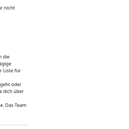
r nicht 
 die 
ägige 
 Liste für 
geht oder 
e dich über 
e. Das Team 