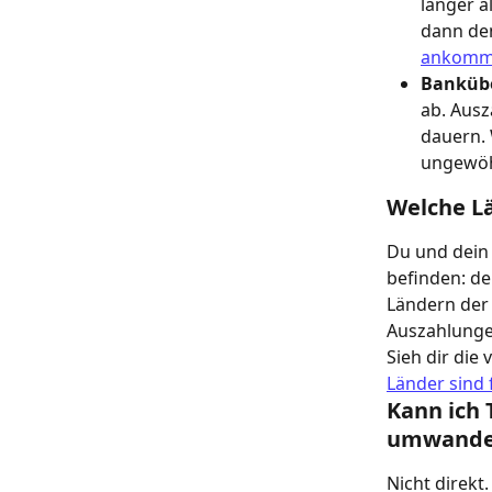
länger a
dann den
ankomm
Banküb
ab. Ausz
dauern.
ungewöh
Welche Lä
Du und dein
befinden: de
Ländern der 
Auszahlunge
Sieh dir die
Länder sind 
Kann ich 
umwande
Nicht direkt