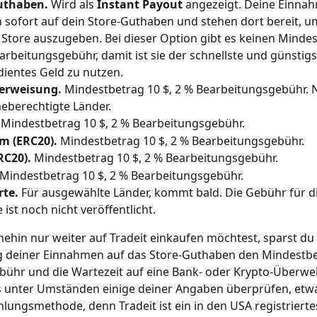
uthaben.
 Wird als 
Instant Payout
 angezeigt. Deine Einna
sofort auf dein Store-Guthaben und stehen dort bereit, um
 Store auszugeben. Bei dieser Option gibt es keinen Minde
arbeitungsgebühr, damit ist sie der schnellste und günstigs
dientes Geld zu nutzen.
erweisung.
 Mindestbetrag 10 $, 2 % Bearbeitungsgebühr. N
eberechtigte Länder.
 Mindestbetrag 10 $, 2 % Bearbeitungsgebühr.
m (ERC20).
 Mindestbetrag 10 $, 2 % Bearbeitungsgebühr.
RC20).
 Mindestbetrag 10 $, 2 % Bearbeitungsgebühr.
 Mindestbetrag 10 $, 2 % Bearbeitungsgebühr.
rte.
 Für ausgewählte Länder, kommt bald. Die Gebühr für d
ist noch nicht veröffentlicht.
hin nur weiter auf Tradeit einkaufen möchtest, sparst du d
 deiner Einnahmen auf das Store-Guthaben den Mindestbe
ebühr und die Wartezeit auf eine Bank- oder Krypto-Überwe
s unter Umständen einige deiner Angaben überprüfen, etw
hlungsmethode, denn Tradeit ist ein in den USA registrierte