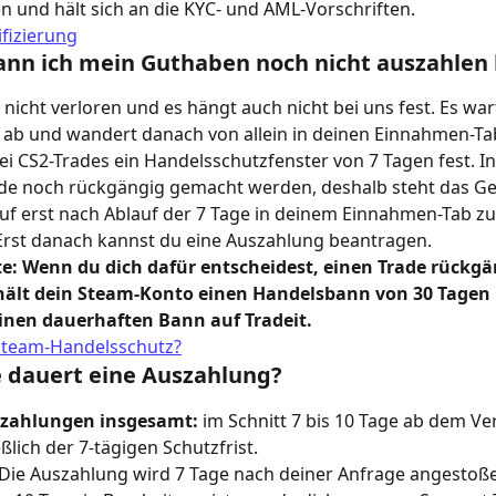
und hält sich an die KYC- und AML-Vorschriften. 
fizierung
nn ich mein Guthaben noch nicht auszahlen 
 nicht verloren und es hängt auch nicht bei uns fest. Es war
 ab und wandert danach von allein in deinen Einnahmen-Ta
ei CS2-Trades ein Handelsschutzfenster von 7 Tagen fest. In 
ade noch rückgängig gemacht werden, deshalb steht das Ge
f erst nach Ablauf der 7 Tage in deinem Einnahmen-Tab zu
Erst danach kannst du eine Auszahlung beantragen.
te: Wenn du dich dafür entscheidest, einen Trade rückgä
ält dein Steam-Konto einen Handelsbann von 30 Tagen
einen dauerhaften Bann auf Tradeit.
 Steam-Handelsschutz?
 dauert eine Auszahlung?
zahlungen insgesamt:
 im Schnitt 7 bis 10 Tage ab dem Ve
eßlich der 7-tägigen Schutzfrist.
 Die Auszahlung wird 7 Tage nach deiner Anfrage angestoße