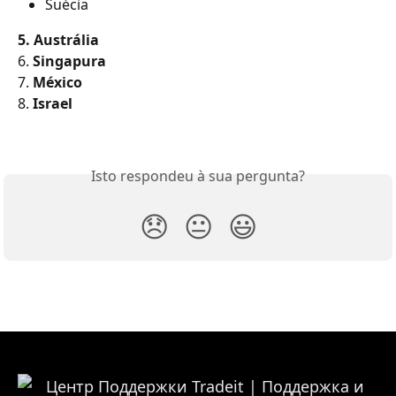
Suécia
5. Austrália
6. 
Singapura
7. 
México
8. 
Israel
Isto respondeu à sua pergunta?
😞
😐
😃