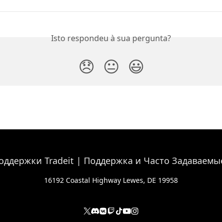
Isto respondeu à sua pergunta?
😞
😐
😃
16192 Coastal Highway Lewes, DE 19958