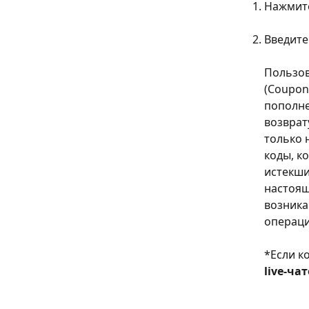
Нажмите
Введите
Пользов
(Coupon
пополне
возврат
только 
коды, к
истекши
настоящ
возника
операци
*Если к
live-чат