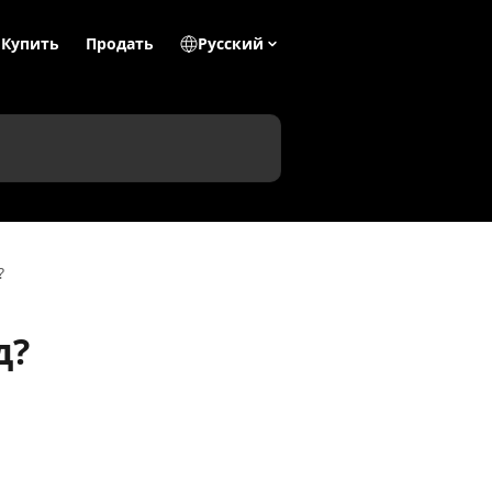
Купить
Продать
Pусский
?
д?