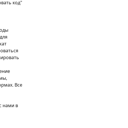
вать код"
оды 
для 
жат 
оваться 
лировать 
 
ение 
мы, 
рмах. Все 
с нами в 