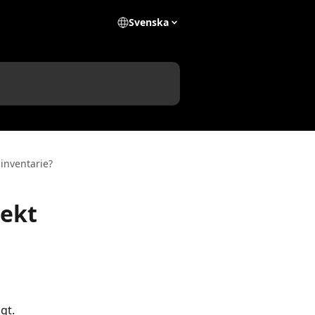
Svenska
-inventarie?
rekt
gt. 