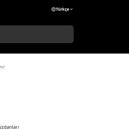
Türkçe
im?
üzdanları 