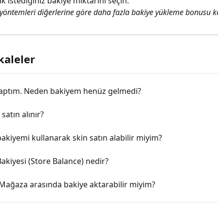
k istediğiniz bakiye miktarını seçin. 
öntemleri diğerlerine göre daha fazla bakiye yükleme bonusu ka
kaleler
ptım. Neden bakiyem henüz gelmedi?
 satın alınır?
kiyemi kullanarak skin satın alabilir miyim?
kiyesi (Store Balance) nedir?
Mağaza arasında bakiye aktarabilir miyim?