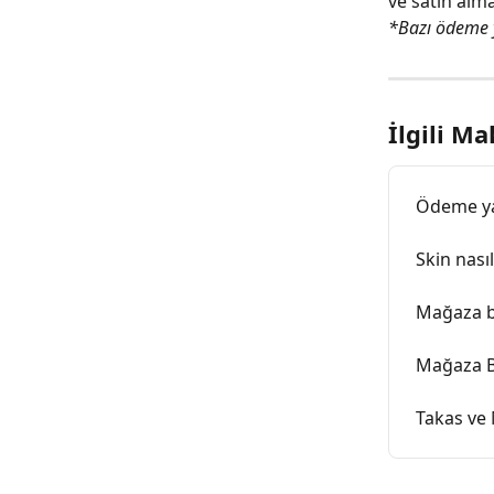
ve satın alma
*Bazı ödeme y
İlgili Ma
Ödeme ya
Skin nasıl
Mağaza ba
Mağaza Ba
Takas ve 