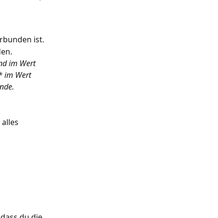
erbunden ist.
den.
nd im Wert 
* im Wert 
nde.
alles 
 dass du die 