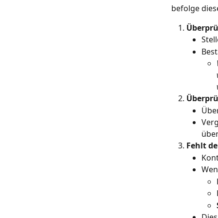
befolge diese
Überprü
Stel
Best
Überprü
Über
Verg
über
Fehlt d
Kont
Wenn
Dies