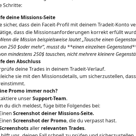
 Schritte:
fe deine Missions-Seite
le sicher, dass dein Faceit-Profil mit deinem Tradeit-Konto v
ätige, dass die Missionsanforderungen korrekt erfüllt wur
Wenn die Mission beispielsweise lautet „Tausche einen Gegensta
von 250 $oder mehr“, musst du **einen einzelnen Gegenstand*
von mindestens 250$ tauschen, nicht mehrere kleinere Gegenstä
fe den Abschluss
prüfe deine Trades in deinem Tradeit-Verlauf.
leiche sie mit den Missionsdetails, um sicherzustellen, dass 
einstimmt.
eine Promo immer noch?
aktiere unser 
Support-Team
.
 du dich meldest, füge bitte Folgendes bei:
Einen 
Screenshot deiner Missions-Seite.
Einen 
Screenshot der Promo
, die du verpasst hast.
Screenshots
 aller 
relevanten Trades
.
 hilft uns, deinen Fall schnell zu prüfen und sicherzustellen,