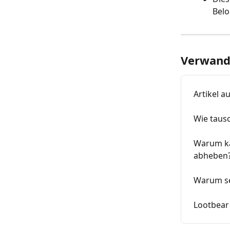
Belo
Verwandt
Artikel a
Wie tausc
Warum ka
abheben
Warum seh
Lootbear i